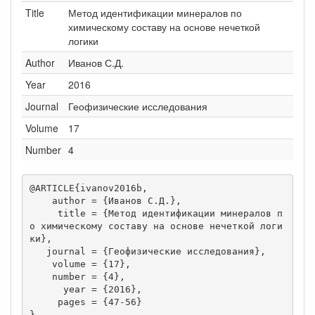
Title
Метод идентификации минералов по
химическому составу на основе нечеткой
логики
Author
Иванов С.Д.
Year
2016
Journal
Геофизические исследования
Volume
17
Number
4
@ARTICLE{ivanov2016b,

    author = {Иванов С.Д.},

     title = {Метод идентификации минералов п
о химическому составу на основе нечеткой логи
ки},

   journal = {Геофизические исследования},

    volume = {17},

    number = {4},

      year = {2016},

     pages = {47-56}

}